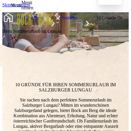
Menü
Skip to content
Menü
öffnen
BOCK AM BERG
Bock am Berg
Sommer
10 Gründe für
Ihren Sommerurlaub im Lungau
SOMMER AM BERG
FLIEGENFISCHEN
10 GRÜNDE FÜR IHREN SOMMERURLAUB IM
SALZBURGER LUNGAU
WINTER AM BERG
Sie suchen nach dem perfekten Sommerurlaub im
Salzburger Lungau? Mitten im wunderschönen
Salzburgerland gelegen, bietet Bock am Berg die ideale
LASS DIE ZÜGEL LOS
Kombination aus Abenteuer, Erholung, Natur und echter
BERGGESCHICHTEN
österreichischer Gastfreundschaft. Ob Familienurlaub im
Lungau, aktiver Bergurlaub oder eine entspannte Auszeit