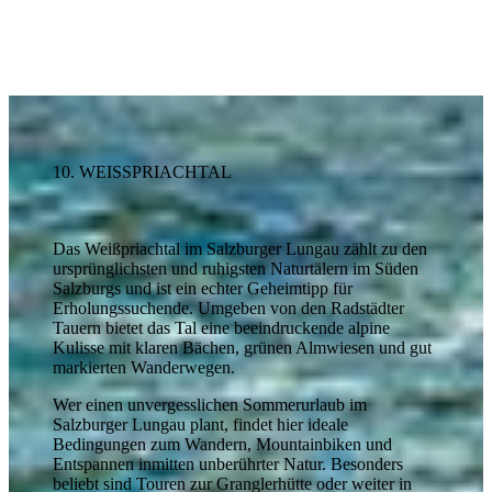
10. WEISSPRIACHTAL
Das Weißpriachtal im Salzburger Lungau zählt zu den
ursprünglichsten und ruhigsten Naturtälern im Süden
Salzburgs und ist ein echter Geheimtipp für
Erholungssuchende. Umgeben von den Radstädter
Tauern bietet das Tal eine beeindruckende alpine
Kulisse mit klaren Bächen, grünen Almwiesen und gut
markierten Wanderwegen.
Wer einen unvergesslichen Sommerurlaub im
Salzburger Lungau plant, findet hier ideale
Bedingungen zum Wandern, Mountainbiken und
Entspannen inmitten unberührter Natur. Besonders
beliebt sind Touren zur
Granglerhütte
oder weiter in