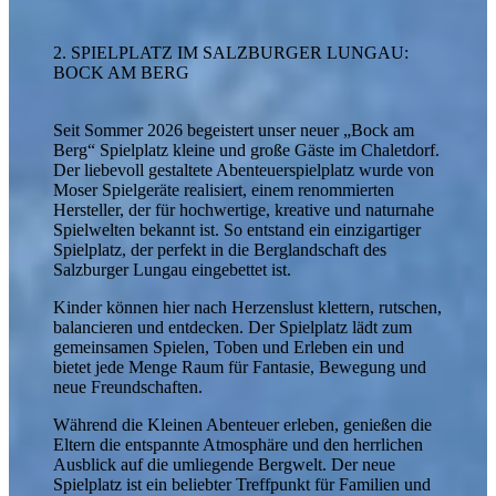
2. SPIELPLATZ IM SALZBURGER LUNGAU:
BOCK AM BERG
Seit Sommer 2026 begeistert unser neuer „Bock am
Berg“ Spielplatz kleine und große Gäste im Chaletdorf.
Der liebevoll gestaltete Abenteuerspielplatz wurde von
Moser Spielgeräte realisiert, einem renommierten
URLAUB AUF DEM BAUERNHOF
Hersteller, der für hochwertige, kreative und naturnahe
Spielwelten bekannt ist. So entstand ein einzigartiger
Spielplatz, der perfekt in die Berglandschaft des
Salzburger Lungau eingebettet ist.
Kinder können hier nach Herzenslust klettern, rutschen,
balancieren und entdecken. Der Spielplatz lädt zum
gemeinsamen Spielen, Toben und Erleben ein und
bietet jede Menge Raum für Fantasie, Bewegung und
neue Freundschaften.
Während die Kleinen Abenteuer erleben, genießen die
Eltern die entspannte Atmosphäre und den herrlichen
Ausblick auf die umliegende Bergwelt. Der neue
Spielplatz ist ein beliebter Treffpunkt für Familien und