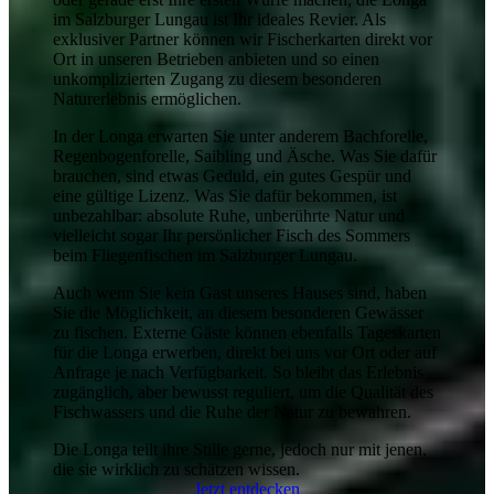
im Salzburger Lungau ist Ihr ideales Revier. Als
exklusiver Partner können wir Fischerkarten direkt vor
Ort in unseren Betrieben anbieten und so einen
unkomplizierten Zugang zu diesem besonderen
Naturerlebnis ermöglichen.
In der Longa erwarten Sie unter anderem Bachforelle,
Regenbogenforelle, Saibling und Äsche. Was Sie dafür
brauchen, sind etwas Geduld, ein gutes Gespür und
eine gültige Lizenz. Was Sie dafür bekommen, ist
unbezahlbar: absolute Ruhe, unberührte Natur und
vielleicht sogar Ihr persönlicher Fisch des Sommers
beim Fliegenfischen im Salzburger Lungau.
Auch wenn Sie kein Gast unseres Hauses sind, haben
Sie die Möglichkeit, an diesem besonderen Gewässer
zu fischen. Externe Gäste können ebenfalls Tageskarten
für die Longa erwerben, direkt bei uns vor Ort oder auf
Anfrage je nach Verfügbarkeit. So bleibt das Erlebnis
zugänglich, aber bewusst reguliert, um die Qualität des
Fischwassers und die Ruhe der Natur zu bewahren.
Die Longa teilt ihre Stille gerne, jedoch nur mit jenen,
die sie wirklich zu schätzen wissen.
Jetzt entdecken