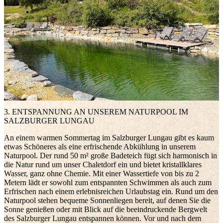
BOCK AUF GENUSS
3. ENTSPANNUNG AN UNSEREM NATURPOOL IM
SALZBURGER LUNGAU
An einem warmen Sommertag im Salzburger Lungau gibt es kaum
etwas Schöneres als eine erfrischende Abkühlung in unserem
Naturpool. Der rund 50 m² große Badeteich fügt sich harmonisch in
die Natur rund um unser Chaletdorf ein und bietet kristallklares
Wasser, ganz ohne Chemie. Mit einer Wassertiefe von bis zu 2
Metern lädt er sowohl zum entspannten Schwimmen als auch zum
Erfrischen nach einem erlebnisreichen Urlaubstag ein. Rund um den
Naturpool stehen bequeme Sonnenliegen bereit, auf denen Sie die
Sonne genießen oder mit Blick auf die beeindruckende Bergwelt
des Salzburger Lungau entspannen können. Vor und nach dem
EINKEHR AM WASSER