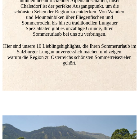
inmitten beeindruckender Alpenlandschaften, unser
Chaletdorf ist der perfekte Ausgangspunkt, um die
schönsten Seiten der Region zu entdecken. Von Wandern
KONTAKT
und Mountainbiken über Fliegenfischen und
Sommerrodeln bis hin zu traditionellen Lungauer
Spezialitäten gibt es unzählige Gründe, Ihren
Sommerurlaub bei uns zu verbringen.
office@chaletdorf-fanningberg.at
+43 664 75043650
Hier sind unsere 10 Lieblingshighlights, die Ihren Sommerurlaub im
Salzburger Lungau unvergesslich machen und zeigen,
warum die Region zu Österreichs schönsten Sommerreisezielen
DE
EN
gehört.
VOM CHALET DIREKT AUF DEN
BERG