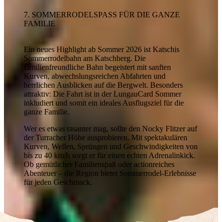
7. SOMMERRODELSPASS FÜR DIE GANZE F
AMILIE
Ein neues Highlight ab Sommer 2026 ist Katschis
Sommerrodelbahn am Katschberg. Die
familienfreundliche Bahn begeistert mit sanften
Kurven, abwechslungsreichen Abfahrten und
herrlichen Ausblicken auf die Bergwelt. Besonders
attraktiv: Die Fahrt ist in der LungauCard Sommer
inkludiert und somit ein ideales Ausflugsziel für die
ganze Familie.
Wer es etwas rasanter mag, sollte den Nocky Flitzer auf
der Turracher Höhe ausprobieren. Mit spektakulären
Kurven, Wellen, Sprüngen und Geschwindigkeiten von
bis zu 40 km/h sorgt er für einen echten Adrenalinkick.
Ob gemütlicher Familienspaß oder actionreiches
Abenteuer – die Region bietet Sommerrodel-Erlebnisse
für jeden Geschmack.