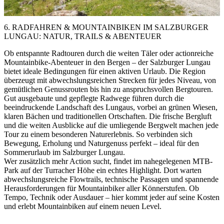
6. RADFAHREN & MOUNTAINBIKEN IM SALZBURGER
LUNGAU: NATUR, TRAILS & ABENTEUER
Ob entspannte Radtouren durch die weiten Täler oder actionreiche
Mountainbike-Abenteuer in den Bergen – der Salzburger Lungau
bietet ideale Bedingungen für einen aktiven Urlaub. Die Region
überzeugt mit abwechslungsreichen Strecken für jedes Niveau, von
gemütlichen Genussrouten bis hin zu anspruchsvollen Bergtouren.
Gut ausgebaute und gepflegte Radwege führen durch die
beeindruckende Landschaft des Lungaus, vorbei an grünen Wiesen,
klaren Bächen und traditionellen Ortschaften. Die frische Bergluft
und die weiten Ausblicke auf die umliegende Bergwelt machen jede
Tour zu einem besonderen Naturerlebnis. So verbinden sich
Bewegung, Erholung und Naturgenuss perfekt – ideal für den
Sommerurlaub im Salzburger Lungau.
Wer zusätzlich mehr Action sucht, findet im nahegelegenen MTB-
Park auf der Turracher Höhe ein echtes Highlight. Dort warten
abwechslungsreiche Flowtrails, technische Passagen und spannende
Herausforderungen für Mountainbiker aller Könnerstufen. Ob
Tempo, Technik oder Ausdauer – hier kommt jeder auf seine Kosten
und erlebt Mountainbiken auf einem neuen Level.