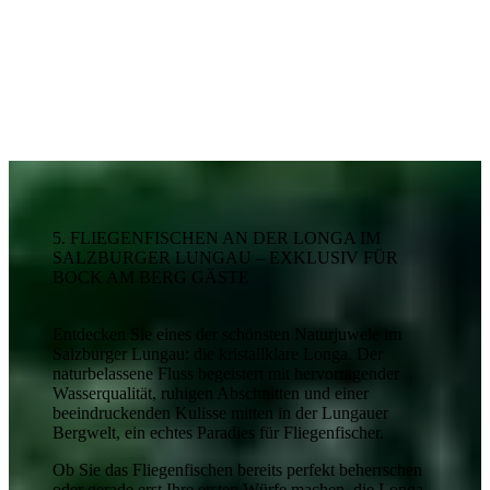
5. FLIEGENFISCHEN AN DER LONGA IM
SALZBURGER LUNGAU – EXKLUSIV FÜR
BOCK AM BERG GÄSTE
Entdecken Sie eines der schönsten Naturjuwele im
Salzburger Lungau: die kristallklare Longa. Der
naturbelassene Fluss begeistert mit hervorragender
Wasserqualität, ruhigen Abschnitten und einer
beeindruckenden Kulisse mitten in der Lungauer
Bergwelt, ein echtes Paradies für Fliegenfischer.
Ob Sie das Fliegenfischen bereits perfekt beherrschen
oder gerade erst Ihre ersten Würfe machen, die Longa