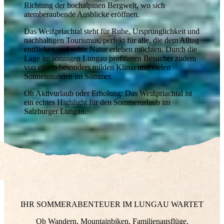
Richtung der hochalpinen Bergwelt, wo sich
atemberaubende Ausblicke eröffnen.
Das Weißpriachtal steht für Ruhe, Ursprünglichkeit und
nachhaltigen Tourismus, perfekt für alle, die dem Alltag
entfliehen und echte Natur erleben möchten. Durch die
Lage im sonnigen Lungau profitieren Besucher zudem
von einem besonders milden Klima und vielen
Sonnenstunden im Sommer.
Ob Aktivurlaub oder Erholung: Das Weißpriachtal ist
ein echtes Highlight für den Sommerurlaub im
Salzburger Lungau.
IHR SOMMERABENTEUER IM LUNGAU WARTET
Ob Wandern, Mountainbiken, Familienausflüge,