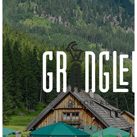
Hüttencharme
Zirbenholz für
regionale Küche
und gemütliche
Behaglichkeit
mit Produkten
Hüttenabende
und Wärme
aus eigener
Landwirtschaft