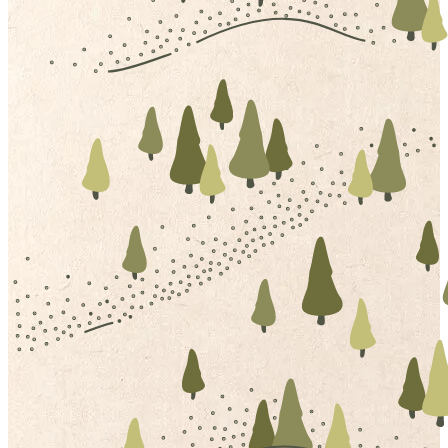
direkt am
exklusive
aus reinstem
Wirpitschsee
Nutzung für bis
Zirbenholz
gelegen
zu 10 Personen
gefertigt