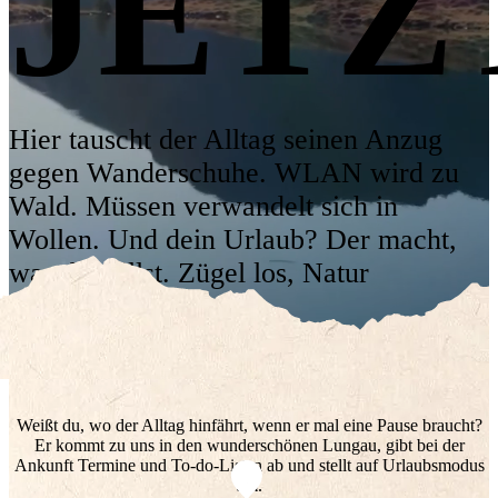
JETZ
KONTAKT
office@chaletdorf-fanningberg.at
Hier tauscht der Alltag seinen Anzug
+43 664 75043650
gegen Wanderschuhe. WLAN wird zu
Wald. Müssen
verwandelt sich in
Wollen. Und dein Urlaub? Der macht,
was du willst. Zügel los, Natur
entdecken!
Jetzt entdecken
BOCK AUF BERG? BOCK AM BERG!
Weißt du, wo der Alltag hinfährt, wenn er mal eine Pause braucht?
Er kommt zu uns in den wunderschönen Lungau, gibt bei der
Ankunft Termine und To-do-Listen ab und stellt auf Urlaubsmodus
um.