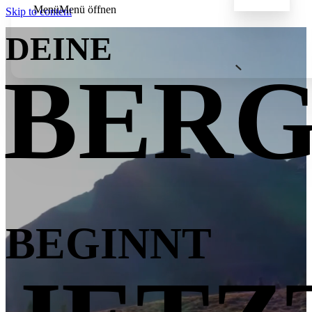
Menü
Menü öffnen
Skip to content
BOCK AM BERG
DEINE
BERG
SOMMER AM BERG
FLIEGENFISCHEN
WINTER AM BERG
BEGINNT
BERGGESCHICHTEN