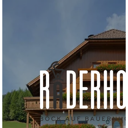
6 Premium-
Ski- und
Wellnessbereich
Appartements
Wandergebiet
mit Sauna und
mit privatem
direkt vor der
Ruhekojen
Hottub und
Tür
Terrasse