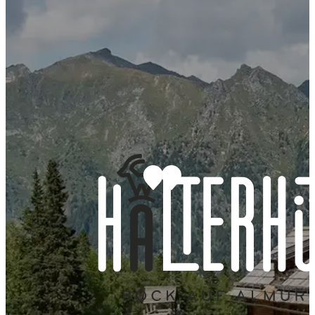
kinderfreundlicher
mitten am
großer
Bauernhof mit
Fanningberg auf
Spielplatz und
zahlreichen Tieren
1.400 m
Grillplatz