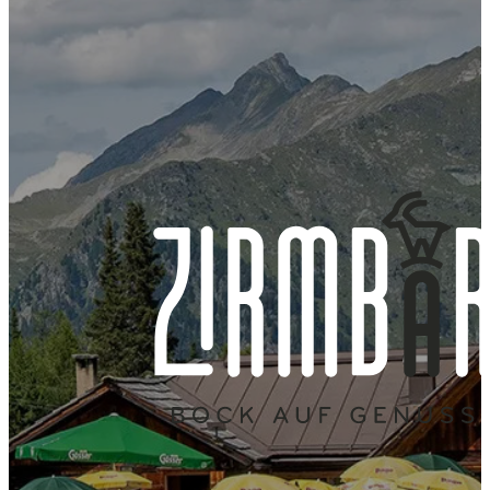
rustikale,
exklusive
3 Schlafzimmer
romantische
Nutzung
für bis zu 10
Almhütte auf
Personen
1.850 m