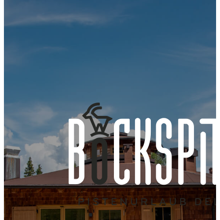
Restaurant
große
Kulinarik für
direkt am
Sonnenterrasse
Groß und Klein
Kinderlift