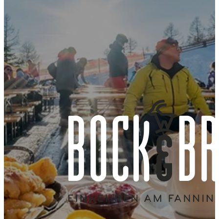
15 Lifestyle-
12 Panorama-
Restaurant und
Chalets
Appartements
Laden direkt am
Übungslift