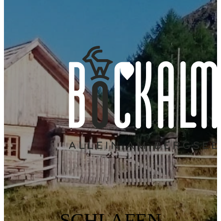
idyllische
Grangleralm mit
Feiern auf der
Almhütte am
Hochlandrindern,
Alm:
Gebirgsbach
Schwarznasen
Geburtstage,
Longa
Schafen und
Hochzeiten &
Schweinen
Co.
SCHLAFEN