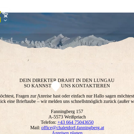
DEIN DIREKTER DRAHT IN DEN LUNGAU
SO KANNST DU UNS KONTAKTIEREN
test, Fragen zur Anreise hast oder einfach nur Hallo sagen möchtest –
hick eine Brieftaube – wir melden uns schnellstmöglich zurück (außer w
Fanningberg 157
A-5573 Weißpriach
Telefon:
+43 664 75043650
Mail:
office@chaletdorf-fanningberg.at
LASS DIE ZÜGEL LOS
Anreisen planen