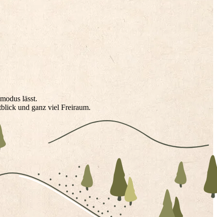
DE
EN
modus lässt.
lick und ganz viel Freiraum.