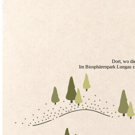
KONTAKT
office@chaletdorf-fanningberg.at
+43 664 75043650
Dort, wo di
Im Biosphärenpark Lungau zw