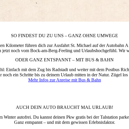
SO FINDEST DU ZU UNS – GANZ OHNE UMWEGE
ten Kilometer führen dich zur Ausfahrt St. Michael auf der Autobahn A1
ch jetzt noch vom Bock-am-Berg-Feeling und Urlaubshochgefühl. Wir w
ODER GANZ ENTSPANNT – MIT BUS & BAHN
 Einfach mit dem Zug bis Radstadt und weiter mit dem Postbus Richt
r noch ein Schritte bis zu deinem Urlaub mitten in der Natur. Zügel lo
Mehr Infos zur Anreise mit Bus & Bahn
AUCH DEIN AUTO BRAUCHT MAL URLAUB!
URLAUB AUF DER ALM
m Winter autofrei. Du kannst deinen Pkw gratis bei der Talstation parke
Ganz entspannt – und mit dem gewissen Erlebnisfaktor.