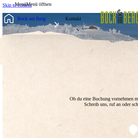
Menü
Menü öffnen
Skip to content
BOCK AM BERG
Bock am Berg
Kontakt
SOMMER AM BERG
FLIEGENFISCHEN
WINTER AM BERG
Ob du eine Buchung vornehmen möch
Schreib uns, ruf an oder sc
BERGGESCHICHTEN